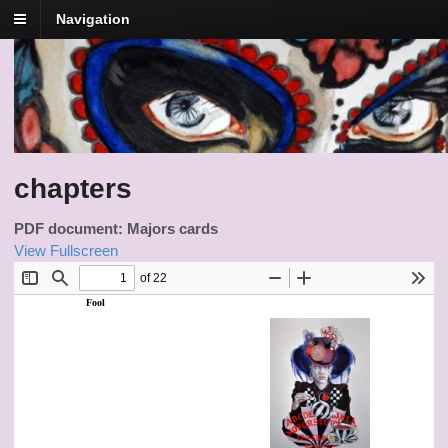
Navigation
Tarot Muertos
Dia De Los Muertos Tarot
chapters
PDF document: Majors cards
View Fullscreen